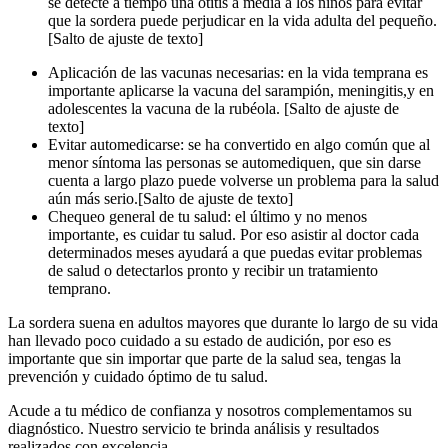
se detecte a tiempo una otitis a media a los niños para evitar
que la sordera puede perjudicar en la vida adulta del pequeño.
[Salto de ajuste de texto]
Aplicación de las vacunas necesarias:
en la vida temprana es
importante aplicarse la vacuna del sarampión, meningitis,y en
adolescentes la vacuna de la rubéola.
[Salto de ajuste de
texto]
Evitar automedicarse:
se ha convertido en algo común que al
menor síntoma las personas se automediquen, que sin darse
cuenta a largo plazo puede volverse un problema para la salud
aún más serio.
[Salto de ajuste de texto]
Chequeo general de tu salud:
el último y no menos
importante, es cuidar tu salud. Por eso asistir al doctor cada
determinados meses ayudará a que puedas evitar problemas
de salud o detectarlos pronto y recibir un tratamiento
temprano.
La sordera suena en adultos mayores que durante lo largo de su vida
han llevado poco cuidado a su estado de audición, por eso es
importante que sin importar que parte de la salud sea, tengas la
prevención y cuidado óptimo de tu salud.
Acude a tu médico de confianza y nosotros complementamos su
diagnóstico. Nuestro servicio te brinda análisis y resultados
realizados con excelencia.