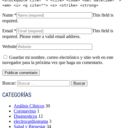
<blockquote cite=""> <cite> <code> <del datetime="">
<em> <i> <q cite=""> <s> <strike> <strong>
Name
*
This field is
required.
Email
*
This field is
required.
Please enter a valid email address.
Website
Guardar mi nombre, correo electrónico y sitio web en este
navegador para la próxima vez que haga un comentario.
Buscar:
CATEGORÍAS
Análisis Clínicos
30
Coronavirus
1
Diagnosticos
12
electrocardiograma
3
Salud y Bienestar
34