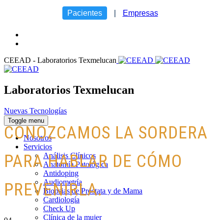
Pacientes
|
Empresas
CEEAD - Laboratorios Texmelucan
Laboratorios Texmelucan
Nuevas Tecnologías
Toggle menu
CONOZCAMOS LA SORDERA
Nosotros
Servicios
Análisis Clínicos
PARA HABLAR DE CÓMO
Anatomía Patológica
Antidoping
Audiometría
PREVENIRLA.
Biopsias de Próstata y de Mama
Cardiología
Check Up
Clínica de la mujer