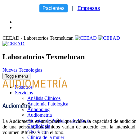
Pacientes
|
Empresas
CEEAD - Laboratorios Texmelucan
Laboratorios Texmelucan
Nuevas Tecnologías
Toggle menu
AUDIOMETRÍA
Nosotros
Servicios
Análisis Clínicos
Anatomía Patológica
Audiometría
Antidoping
Audiometría
Biopsias de Próstata y de Mama
La Audiometría es una prueba que evalúa la capacidad de audición
Cardiología
de una persona, los sonidos varían de acuerdo con la intensidad,
Check Up
volumen o fuerza y con el tono.
Clínica de la mujer