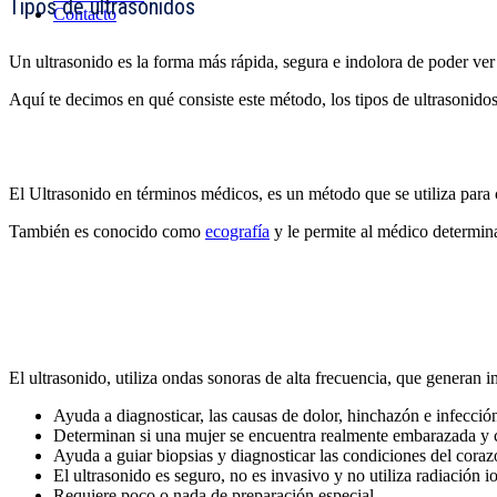
Tipos de ultrasonidos
Contacto
Un ultrasonido es la forma más rápida, segura e indolora de poder ver
Aquí te decimos en qué consiste este método, los
tipos de ultrasonido
El
Ultrasonido
en términos médicos, es un método que se utiliza para 
También es conocido como
ecografía
y le permite al médico determina
El ultrasonido, utiliza
ondas sonoras de alta frecuencia
, que generan i
Ayuda a diagnosticar, las causas de dolor, hinchazón e infección
Determinan si una mujer se encuentra realmente embarazada y 
Ayuda a guiar biopsias y diagnosticar las condiciones del cora
El ultrasonido es seguro, no es invasivo y no utiliza radiación i
Requiere poco o nada de preparación especial.