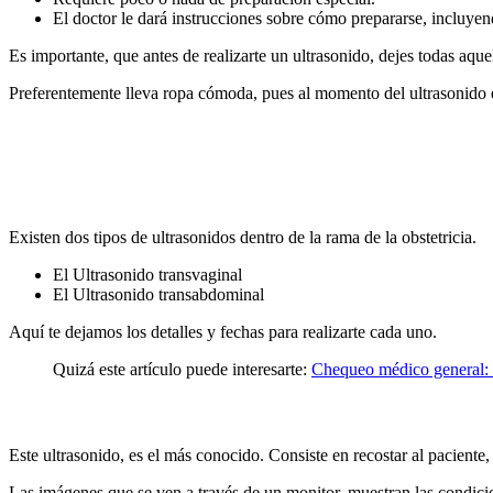
El doctor le dará instrucciones sobre cómo prepararse, incluye
Es importante, que antes de realizarte un ultrasonido, dejes todas aqu
Preferentemente lleva ropa cómoda, pues al momento del ultrasonido 
Existen dos tipos de ultrasonidos dentro de la rama de la obstetricia.
El
Ultrasonido transvaginal
El
Ultrasonido transabdominal
Aquí te dejamos los detalles y fechas para realizarte cada uno.
Quizá este artículo puede interesarte:
Chequeo médico general: C
Este ultrasonido, es el más conocido. Consiste en recostar al paciente
Las imágenes que se ven a través de un monitor, muestran las condicio