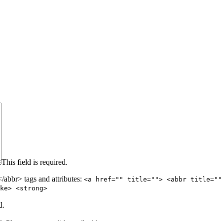
This field is required.
abbr> tags and attributes:
<a href="" title=""> <abbr title="
ke> <strong>
d.