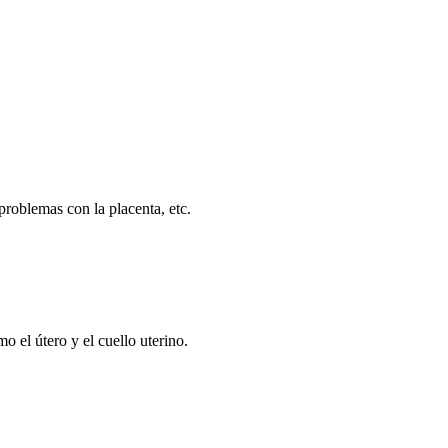
 problemas con la placenta
, etc.
omo el
útero
y el
cuello uterino.