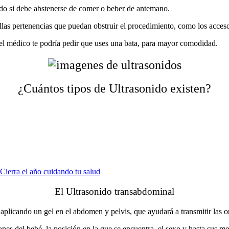
ndo si debe abstenerse de comer o beber de antemano.
ellas pertenencias que puedan obstruir el procedimiento, como los acces
el médico te podría pedir que uses una bata, para mayor comodidad.
¿Cuántos tipos de Ultrasonido existen?
ierra el año cuidando tu salud
El Ultrasonido transabdominal
, aplicando un gel en el abdomen y pelvis, que ayudará a transmitir las 
nes del bebé, la posición en la que se encuentra, el sexo y hasta sus m