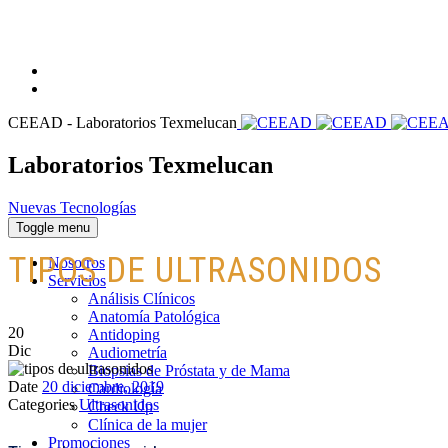
CEEAD - Laboratorios Texmelucan
Laboratorios Texmelucan
Nuevas Tecnologías
Toggle menu
TIPOS DE ULTRASONIDOS
Nosotros
Servicios
Análisis Clínicos
Anatomía Patológica
20
Antidoping
Dic
Audiometría
Biopsias de Próstata y de Mama
Date
20 diciembre, 2019
Cardiología
Categories
Ultrasonidos
Check Up
Clínica de la mujer
Promociones