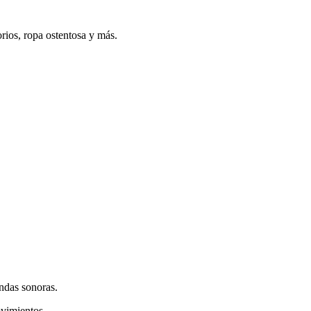
orios, ropa ostentosa y más.
ondas sonoras.
ovimientos.