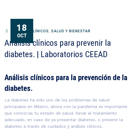
18
ANÁLISIS CLÍNICOS
,
SALUD Y BIENESTAR
OCT
Análisis clínicos para prevenir la
diabetes. | Laboratorios CEEAD
Análisis clínicos para la prevención de la
diabetes.
La diabetes ha sido uno de los problemas de salud
principales en México, ahora con la pandemia es importante
que conozcas tu estado de salud, llevar el tratamiento
adecuado, en caso de ya presentar diabetes, o prevenir la
diabetes a través de cuidados y análisis clínicos.