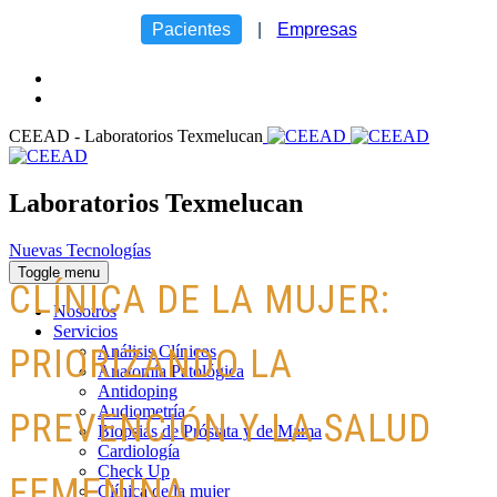
Pacientes
|
Empresas
CEEAD - Laboratorios Texmelucan
Laboratorios Texmelucan
Nuevas Tecnologías
Toggle menu
CLÍNICA DE LA MUJER:
Nosotros
Servicios
Análisis Clínicos
PRIORIZANDO LA
Anatomía Patológica
Antidoping
Audiometría
PREVENCIÓN Y LA SALUD
Biopsias de Próstata y de Mama
Cardiología
Check Up
FEMENINA
Clínica de la mujer