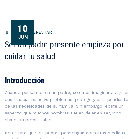
10
SALUD Y BIENESTAR
JUN
Ser un padre presente empieza por
cuidar tu salud
Introducción
Cuando pensamos en un padre, solemos imaginar a alguien
que trabaja, resuelve problemas, protege y está pendiente
de las necesidades de su familia. Sin embargo, existe un
aspecto que muchos hombres suelen dejar en segundo
plano: su propia salud.
No es raro que los padres pospongan consultas médicas,