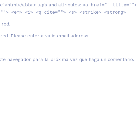
e">html</abbr> tags and attributes:
<a href="" title=""
=""> <em> <i> <q cite=""> <s> <strike> <strong>
uired.
ired.
Please enter a valid email address.
este navegador para la próxima vez que haga un comentario.