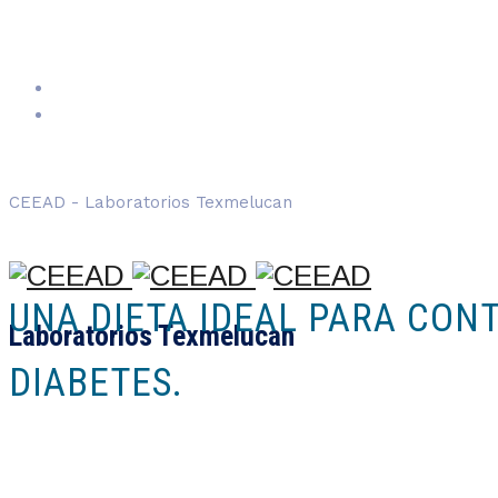
CEEAD - Laboratorios Texmelucan
UNA DIETA IDEAL PARA CON
Laboratorios Texmelucan
DIABETES.