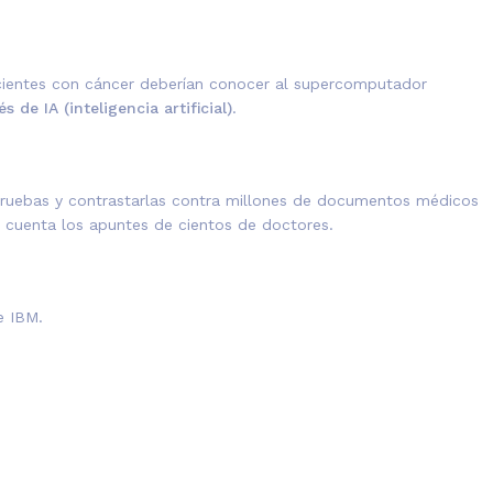
acientes con cáncer deberían conocer al supercomputador
s de IA (inteligencia artificial)
.
pruebas y contrastarlas contra millones de documentos médicos
cuenta los apuntes de cientos de doctores.
e IBM.